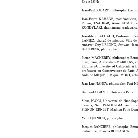
Engin ISIN;
Jean-Paul JOUARY, philosophe; Baudo
Jean-Pierre KAHANE, mathématicien,
Rouen, ESADHaR; Anne KEMPF, ense
KONDYLAKI, dramaturge, traductric
Jean-Marc LACHAUD, Professeur d’esth
LANIEZ, chargé de mission, Ville de
cinéaste; Guy LELONG, écrivain; Jea
BOULBINA, philosophe;
Pierre MACHEREY, philosophe; Berna
d’art, Paris; Alexandros MARKEAS, co
Ljubljana/University of California a
professeur au Conservatoire de Paris
Antoine MIQUEL; Miquel MONT, arti
Jean-Luc NANCY, philosophe; Toni NE
Bertrand OGILVIE, Université Paris
Silvia PAGGI, Université de Nice-Sop
Canada; Νeni PANOURGIA, anthropolo
PIGNON-ERNEST; Mathieu Potte-Bonnev
Yvon QUINIOU, philosophe
Jacques RANCIERE, philosophe; Emma
traductrice; Rossana ROSSANDA