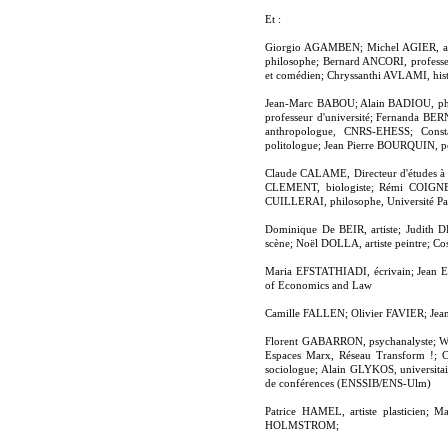
Et :
Giorgio AGAMBEN; Michel AGIER, an
philosophe; Bernard ANCORI, professe
et comédien; Chryssanthi AVLAMI, hist
Jean-Marc BABOU; Alain BADIOU, phil
professeur d'université; Fernanda 
anthropologue, CNRS-EHESS; Cons
politologue; Jean Pierre BOURQUIN, p
Claude CALAME, Directeur d'études à 
CLEMENT, biologiste; Rémi COIGNET,
CUILLERAI, philosophe, Université Par
Dominique De BEIR, artiste; Judith
scène; Noël DOLLA, artiste peintre; Co
Maria EFSTATHIADI, écrivain; Jean 
of Economics and Law
Camille FALLEN; Olivier FAVIER; Jea
Florent GABARRON, psychanalyste; Wil
Espaces Marx, Réseau Transform !; C
sociologue; Alain GLYKOS, universita
de conférences (ENSSIB/ENS-Ulm)
Patrice HAMEL, artiste plasticien; 
HOLMSTROM;