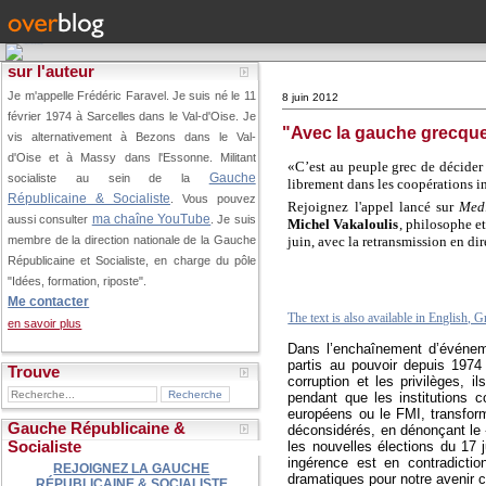
sur l'auteur
Je m'appelle Frédéric Faravel. Je suis né le 11
8 juin 2012
février 1974 à Sarcelles dans le Val-d'Oise.
Je
"Avec la gauche grecque
vis alternativement à Bezons dans le Val-
d'Oise et à Massy dans l'Essonne. Militant
«C’est au peuple grec de décider d
Gauche
socialiste au sein de la
librement dans les coopérations i
Républicaine & Socialiste
. Vous pouvez
Rejoignez l'appel lancé sur
Med
ma chaîne YouTube
aussi consulter
. Je suis
Michel Vakaloulis
, philosophe et
juin, avec la retransmission en dir
membre de la direction nationale de la Gauche
Républicaine et Socialiste, en charge du pôle
"Idées, formation, riposte".
Me contacter
The text is also available in English,
en savoir plus
Dans l’enchaînement d’événeme
partis au pouvoir depuis 1974
Trouve
corruption et les privilèges, i
pendant que les institutions c
européens ou le FMI, transform
Gauche Républicaine &
déconsidérés, en dénonçant le «
Socialiste
les nouvelles élections du 17 
ingérence est en contradicti
REJOIGNEZ LA GAUCHE
dramatiques pour notre avenir
RÉPUBLICAINE & SOCIALISTE