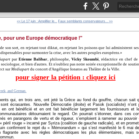
<< Le 17 juin : Amplifier le...
Faux semblants conservateurs... >>
, pour une Europe démocratique !"
e son sort, en rejetant tout diktat, en rejetant les poisons que lui administrent se
ndispensables pour surmonter la crise, avec les autres peuples européens.»
iapart
par
Etienne Balibar
, philosophe,
Vicky Skoumbi
, rédactrice en chef d
 sociologue, et bien d'autres. Et n'oubliez pas notre soirée exceptionnelle de souti
ect sur
Mediapart
du concert d'Angélique Ionatos au Théâtre de la Ville.
pour signer la pétition : cliquez ici
 Greek, and German.
nts qui, en trois ans, ont jeté la Grèce au fond du gouffre, chacun sait q
 sont écrasantes. Nouvelle Démocratie (droite) et Pasok (socialiste) n’ont
ls en ont bénéficié et en ont fait bénéficier largement les fournisseurs et 
ommunautaires détournaient le regard. On pourrait s’étonner, dans ces cond
és en parangons de vertu et de rigueur, s’emploient à ramener au pouvoir c
 péril rouge » incarné par Syriza (coalition de gauche radicale), et en promet
juin confirment le rejet du « Mémorandum » qui s’est manifesté le 6 mai de
on flagrante avec les règles démocratiques les plus élémentaires, mais 
 commun.