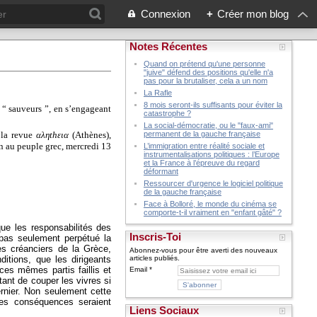
Connexion
+
Créer mon blog
Notes Récentes
Quand on prétend qu'une personne
"juive" défend des positions qu'elle n'a
pas pour la brutaliser, cela a un nom
La Rafle
8 mois seront-ils suffisants pour éviter la
s “ sauveurs ”, en s’engageant
catastrophe ?
La social-démocratie, ou le "faux-ami"
e la revue
αληthεια
(Athènes),
permanent de la gauche française
en au peuple grec, mercredi 13
L’immigration entre réalité sociale et
instrumentalisations politiques : l’Europe
et la France à l’épreuve du regard
déformant
Ressourcer d'urgence le logiciel politique
de la gauche française
Face à Bolloré, le monde du cinéma se
comporte-t-il vraiment en "enfant gâté" ?
ue les responsabilités des
Inscris-Toi
 pas seulement perpétué la
les créanciers de la Grèce,
Abonnez-vous pour être averti des nouveaux
itions, que les dirigeants
articles publiés.
es mêmes partis faillis et
Email
tant de couper les vivres si
rnier. Non seulement cette
ses conséquences seraient
Liens Sociaux