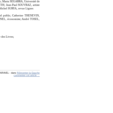
e; Marta SEGARRA, Université de
ITH; Jean-Paul SOUVRAZ, artiste
 Michel SURYA, revue Lignes
uel public; Catherine THENEVIN,
 TINEL, économiste; André TOSEL,
 des Livres;
 FARAVEL
-
dans
Réinventer la Gauche
commenter cet article
…