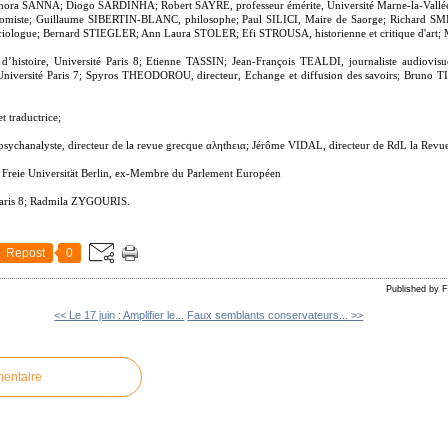
nora SANNA; Diogo SARDINHA; Robert SAYRE, professeur émérite, Université Marne-la-Vallé
miste; Guillaume SIBERTIN-BLANC, philosophe; Paul SILICI, Maire de Saorge; Richard SM
iologue; Bernard STIEGLER; Ann Laura STOLER; Efi STROUSA, historienne et critique d'art;
histoire, Université Paris 8; Etienne TASSIN; Jean-François TEALDI, journaliste audiovis
, Université Paris 7; Spyros THEODOROU, directeur, Echange et diffusion des savoirs; Bruno
t traductrice;
chanalyste, directeur de la revue grecque αληthεια; Jérôme VIDAL, directeur de RdL la Revue
reie Universität Berlin, ex-Membre du Parlement Européen
 Paris 8; Radmila ZYGOURIS.
Repost
0
Published by
<< Le 17 juin : Amplifier le...
Faux semblants conservateurs... >>
mentaire