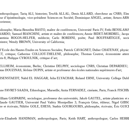
thropologue; Tariq ALI, historien; Tewfik ALLAL; Denis ALLARD, chercheur au CNRS; E
ur d’épistémologie, vice-président Sciences en Société; Dominique ANGEL, artiste; Arturo
orienne;
osophe; Maria-Benedita BASTO, maître de conférences, Université Paris IV; Fethi BENSLAM
BERNARDO; Samuel BIANCHINI, artiste et maître de conférences; Annie BIDET-MORDREL; Jac
tantinia BOGOS-HELFER, médecin; Carlo BORDINI, poète; Paul BOUFFARTIGUE, soci
eintre; Wendy BROWN, University of California;
l’Ecole des Hautes Etudes en Sciences Sociales; Patrick CAVAGNET; Didier CHATENAY, physi
 critique; Catherine COLLIOT-THELENE, philosophe; Thomas Coutrot, économiste atterr
is 8; Philippe CYROULNIK, critique d’art;
 DELLHEIM, économiste, Berlin; Christine DELPHY, sociologue CNRS; Christian DEPARDIEU
stas DOUZINAS; Jérôme DUPIN, artiste et professeur des écoles nationales supérieures d'art;
EISENSTAEDT; Nabil EL HAGGAR; Julia ELYACHAR; Roland ERNE, University College Dubli
nne FAVRET-SAADA, Ethnologue, Marseille; Anita FERNADEZ, cinéaste, Paris; Franck FISCHB
liam GASPARINI, sociologue, professeur des universités; Jakob GAUTEL, artiste plasticien et
laude GAUTIER, Université Paul Valéry Montpellier 3; François Gèze, éditeur; Nigel GIB
ire et écrivain; Nilüfer GOLE, EHESS; Stathis GOURGOURIS, philosophe, écrivain; Éric GUI
Marie-Elisabeth HANDMAN, anthropologue, Paris; Keith HART, anthropologue; Carlos HERR