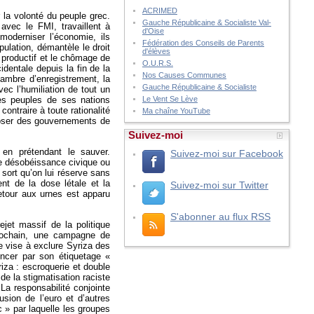
ACRIMED
 la volonté du peuple grec.
Gauche Républicaine & Socialiste Val-
avec le FMI, travaillent à
d'Oise
moderniser l’économie, ils
Fédération des Conseils de Parents
pulation, démantèle le droit
d'élèves
l productif et le chômage de
O.U.R.S.
identale depuis la fin de la
Nos Causes Communes
hambre d’enregistrement, la
Gauche Républicaine & Socialiste
ec l’humiliation de tout un
es peuples de ses nations
Le Vent Se Lève
contraire à toute rationalité
Ma chaîne YouTube
poser des gouvernements de
Suivez-moi
s en prétendant le sauver.
Suivez-moi sur Facebook
e désobéissance civique ou
sort qu’on lui réserve sans
ent de la dose létale et la
Suivez-moi sur Twitter
retour aux urnes est apparu
S'abonner au flux RSS
ejet massif de la politique
prochain, une campagne de
le vise à exclure Syriza des
encer par son étiquetage «
iza : escroquerie et double
 de la stigmatisation raciste
La responsabilité conjointe
usion de l’euro et d’autres
 » par laquelle les groupes