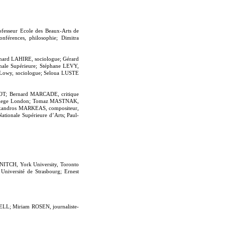
esseur Ecole des Beaux-Arts de
rences, philosophie; Dimitra
rnard LAHIRE, sociologue; Gérard
male Supérieure; Stéphane LEVY,
 Lowy, sociologue; Seloua LUSTE
EOT; Bernard MARCADE, critique
y College London; Tomaz MASTNAK,
Alexandros MARKEAS, compositeur,
tionale Supérieure d’Arts; Paul-
ANITCH, York University, Toronto
iversité de Strasbourg; Ernest
LL; Miriam ROSEN, journaliste-