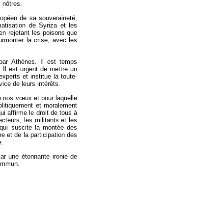
s nôtres.
ropéen de sa souveraineté,
atisation de Syriza et les
 en rejetant les poisons que
rmonter la crise, avec les
 par Athènes. Il est temps
 Il est urgent de mettre un
perts et institue la toute-
ice de leurs intérêts.
 nos vœux et pour laquelle
litiquement et moralement
i affirme le droit de tous à
eurs, les militants et les
e qui suscite la montée des
e et de la participation des
e.
ar une étonnante ironie de
commun.