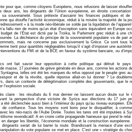
sante pour que, comme citoyens Européens, nous refusions de laisser étouffer
s deux ans, les dirigeants de l’Union européenne, en étroite concertation 
sa souveraineté. Sous prétexte d’assainir les finances publiques et de 
nne qui étouffe l’activité économique, réduit à la misère la majorité de la po
edressement » à la mode néo-libérale se solde par la liquidation de l’apparei
 n’a fallu rien de moins qu’un état d’exception sans équivalent en Europe occ
budget de l’État est dicté par la Troïka, le Parlement grec réduit à une c
tournée. La déchéance du principe de la souveraineté populaire va de pair av
s sommets, mais ne concerne pas exclusivement la Grèce. Ce sont tous l
enne tient pour quantités négligeables lorsqu’il s’agit d’imposer une austérité 
nterventions du FMI et de la BCE en faveur du système bancaire, ou d’im
cs ont fait savoir leur opposition à cette politique qui détruit le pay
 de masse, 17 journées de grève générale en deux ans, comme les actions d
yntagma, telles ont été les marques du refus opposé par le peuple grec au 
sespoir et de la révolte, quelle réponse allait-on lui donner ? Le doublem
lors, dans un contexte de délégitimation complète des gouvernants, que le 
r l’explosion sociale.
rès claire : les résultats du 6 mai dernier ne laissent aucun doute sur le r
vant la perspective d’une victoire de Syriza aux élections du 17 juin 
n a été déclenchée aussi bien à l’intérieur du pays qu’au niveau européen. El
nes de confiance. Tous les moyens sont bons pour le disqualifier, à comm
 avec les néo-nazis de l’Aube Dorée. Toutes les tares ont été imputées à Syr
antilisme revendicatif. A en croire cette propagande haineuse qui prend le relai
 en danger les libertés, l’économie mondiale et la construction européenne. 
dirigeants serait de lui barrer la route. Brandissant la menace d’une excl
ipulation du vote populaire se met en place. C’est une « stratégie du choc