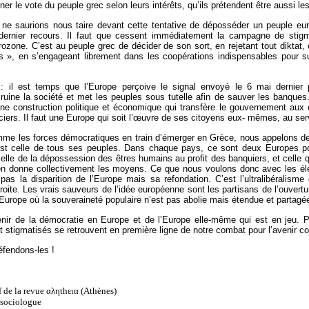
er le vote du peuple grec selon leurs intérêts, qu’ils prétendent être aussi le
, ne saurions nous taire devant cette tentative de déposséder un peuple eu
 dernier recours. Il faut que cessent immédiatement la campagne de stigm
rozone. C’est au peuple grec de décider de son sort, en rejetant tout diktat,
s », en s’engageant librement dans les coopérations indispensables pour su
 : il est temps que l’Europe perçoive le signal envoyé le 6 mai dernier
ruine la société et met les peuples sous tutelle afin de sauver les banques.
une construction politique et économique qui transfère le gouvernement aux ex
iers. Il faut une Europe qui soit l’œuvre de ses citoyens eux- mêmes, au serv
mme les forces démocratiques en train d’émerger en Grèce, nous appelons de
est celle de tous ses peuples. Dans chaque pays, ce sont deux Europes po
 celle de la dépossession des êtres humains au profit des banquiers, et celle qu
n donne collectivement les moyens. Ce que nous voulons donc avec les élect
 pas la disparition de l’Europe mais sa refondation. C’est l’ultralibéralism
roite. Les vrais sauveurs de l’idée européenne sont les partisans de l’ouvertur
Europe où la souveraineté populaire n’est pas abolie mais étendue et partagé
enir de la démocratie en Europe et de l’Europe elle-même qui est en jeu. P
 et stigmatisés se retrouvent en première ligne de notre combat pour l’avenir 
éfendons-les !
 de la revue αληthεια (Athènes)
 sociologue