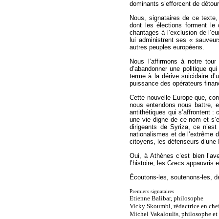
dominants s’efforcent de détourn
Nous, signataires de ce texte
dont les élections forment le
chantages à l’exclusion de l’eu
lui administrent ses « sauveur
autres peuples européens.
Nous l’affirmons à notre tour
d’abandonner une politique qui 
terme à la dérive suicidaire d’
puissance des opérateurs financ
Cette nouvelle Europe que, co
nous entendons nous battre, 
antithétiques qui s’affrontent :
une vie digne de ce nom et s’e
dirigeants de Syriza, ce n’est
nationalismes et de l’extrême d
citoyens, les défenseurs d’une 
Oui, à Athènes c’est bien l’av
l’histoire, les Grecs appauvris
Écoutons-les, soutenons-les, d
Premiers signataires
Etienne Balibar, philosophe
Vicky Skoumbi, rédactrice en chef
Michel Vakaloulis, philosophe et