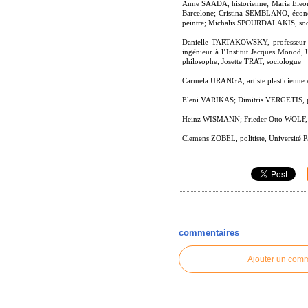
Anne SAADA, historienne; Maria Eleo
Barcelone; Cristina SEMBLANO, écono
peintre; Michalis SPOURDALAKIS, soc
Danielle TARTAKOWSKY, professeur d’
ingénieur à l’Institut Jacques Monod
philosophe; Josette TRAT, sociologue
Carmela URANGA, artiste plasticienne e
Eleni VARIKAS; Dimitris VERGETIS, psy
Heinz WISMANN; Frieder Otto WOLF, F
Clemens ZOBEL, politiste, Université
commentaires
Ajouter un com