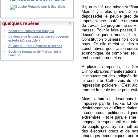
Il y aurait là une raison suffi
Mais il y a plus grave. Depui
déposséder le peuple grec de 
imposent une austérité draconie
quelques repères
du travail. Ce programme de « r
masse. Pour le faire passer, il
Histoire du socialisme français
deuxième guerre mondiale : le 
L
a dérive de la construction européenne
Constitution plusieurs fois con
est-elle (ir)résistible ?
pays. Or elle atteint ici de
8
0 ans du Front Populaire à Bezons
constitutives que l’Union europé
Ecole de formation de Maintenant la
économique, de combiner les i
Gauche
technocrates non élus.
A plusieurs reprises, les Gre
D’innombrables manifestations
le mouvement des Indignés de S
le consulter. Cette voix du dé
répression policière ! C’est a
comme la seule issue pour évite
Mais l’affaire est désormais t
imposée par la Troïka. Et de
désinformation et d’intimidatio
interlocuteurs politiques dig
extrémiste » et le parallélisme
langage, irresponsabilité et inf
du peuple grec, Syriza mettrait
des électeurs grecs et de nos 
chantages économiques, une man