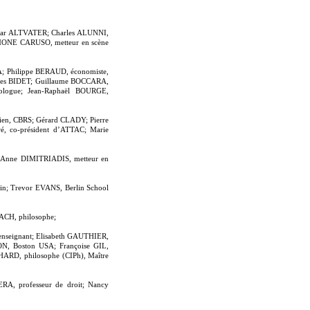
lmar ALTVATER; Charles ALUNNI,
 ARMONE CARUSO, metteur en scène
A; Philippe BERAUD, économiste,
ques BIDET; Guillaume BOCCARA,
ologue; Jean-Raphaël BOURGE,
cien, CBRS; Gérard CLADY; Pierre
é, co-président d’ATTAC; Marie
; Anne DIMITRIADIS, metteur en
n; Trevor EVANS, Berlin School
ACH, philosophe;
 enseignant; Elisabeth GAUTHIER,
SON, Boston USA; Françoise GIL,
CHARD, philosophe (CIPh), Maître
ERA, professeur de droit; Nancy