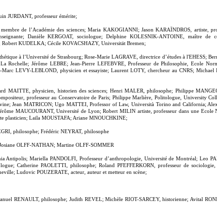
uin JURDANT, professeur émérite;
 membre de l’Académie des sciences; Maria KAKOGIANNI; Jason KARAÏNDROS, artiste, prof
ignante; Danièle KERGOAT, sociologue; Delphine KOLESNIK-ANTOINE, maître de confé
e; Robert KUDELKA; Cécile KOVACSHAZY, Universität Bremen;
étique à l’Université de Strasbourg; Rose-Marie LAGRAVE, directrice d’études à l'EHESS; Be
 La Rochelle; Jérôme LEBRE; Jean-Pierre LEFEBVRE, Professeur de Philosophie, Ecole Nor
n-Marc LEVY-LEBLOND, physicien et essayiste; Laurent LOTY, chercheur au CNRS; Michael
rd MAITTE, physicien, historien des sciences; Henri MALER, philosophe; Philippe MANG
mpositeur, professeur au Conservatoire de Paris; Philippe Marlière, Politologue, Universit
t Irvine; Jean MATRICON; Ugo MATTEI, Professor of Law, Università Torino and California; 
; Jérôme MAUCOURANT, Université de Lyon; Robert MILIN artiste, professeur dans une Ecole Na
ste plasticien; Laila MOUSTAFA; Ariane MNOUCHKINE;
GRI, philosophe; Frédéric NEYRAT, philosophe
 8; Josiane OLFF-NATHAN; Martine OLFF-SOMMER
hia Antipolis; Mariella PANDOLFI, Professeur d’anthropologie, Université de Montréal; Leo P
gue; Catherine PAOLETTI, philosophe; Roland PFEFFERKORN, professeur de sociologie, Un
ille; Ludovic POUZERATE, acteur, auteur et metteur en scène;
nuel RENAULT, philosophe; Judith REVEL; Michèle RIOT-SARCEY, historienne; Avital RONE