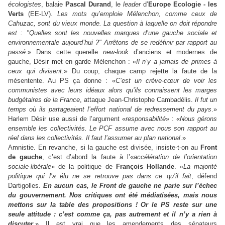
écologistes
, balaie
Pascal Durand
, le
leader
d’
Europe Ecologie - les
Verts
(EE-LV).
Les mots qu’emploie Mélenchon, comme ceux de
Cahuzac, sont du vieux monde. La question à laquelle on doit répondre
est : "Quelles sont les nouvelles marques d’une gauche sociale et
environnementale aujourd’hui ?" Arrêtons de se redéfinir par rapport au
passé
.» Dans cette querelle
new-look
d’anciens et modernes de
gauche, Désir met en garde Mélenchon : «
Il n’y a jamais de primes à
ceux qui divisent
.» Du coup, chaque camp rejette la faute de la
mésentente. Au PS ça donne : «
C’est un crève-cœur de voir les
communistes avec leurs idéaux alors qu’ils connaissent les marges
budgétaires de la France
, attaque Jean-Christophe Cambadélis.
Il fut un
temps où ils partageaient l’effort national de redressement du pays
.»
Harlem Désir use aussi de l’argument «
responsabilité
» : «
Nous gérons
ensemble les collectivités. Le PCF assume avec nous son rapport au
réel dans les collectivités. Il faut l’assumer au plan national
.»
Amnistie.
En revanche, si la gauche est divisée, insiste-t-on au
Front
de gauche
, c’est d’abord la faute à l’«
accélération de l’orientation
sociale-libérale
» de la politique de
François Hollande
. «
La majorité
politique qui l’a élu ne se retrouve pas dans ce qu’il fait
, défend
Dartigolles.
En aucun cas, le Front de gauche ne parie sur l’échec
du gouvernement. Nos critiques ont été médiatisées, mais nous
mettons sur la table des propositions ! Or le PS reste sur une
seule attitude : c’est comme ça, pas autrement et il n’y a rien à
discuter
.» Il est vrai que les amendements des sénateurs