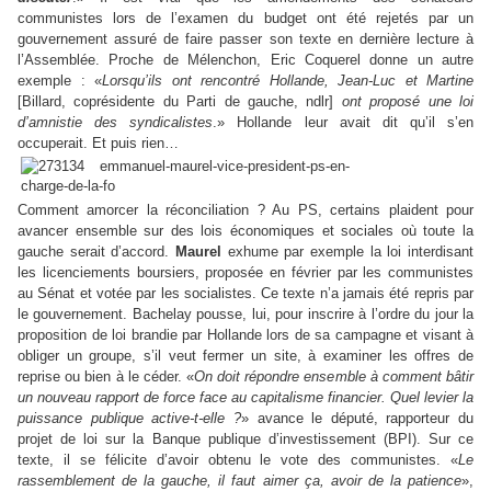
communistes lors de l’examen du budget ont été rejetés par un
gouvernement assuré de faire passer son texte en dernière lecture à
l’Assemblée. Proche de Mélenchon, Eric Coquerel donne un autre
exemple : «
Lorsqu’ils ont rencontré Hollande, Jean-Luc et Martine
[Billard, coprésidente du Parti de gauche, ndlr]
ont proposé une loi
d’amnistie des syndicalistes
.» Hollande leur avait dit qu’il s’en
occuperait. Et puis rien…
Comment amorcer la réconciliation ? Au PS, certains plaident pour
avancer ensemble sur des lois économiques et sociales où toute la
gauche serait d’accord.
Maurel
exhume par exemple la loi interdisant
les licenciements boursiers, proposée en février par les communistes
au Sénat et votée par les socialistes. Ce texte n’a jamais été repris par
le gouvernement. Bachelay pousse, lui, pour inscrire à l’ordre du jour la
proposition de loi brandie par Hollande lors de sa campagne et visant à
obliger un groupe, s’il veut fermer un site, à examiner les offres de
reprise ou bien à le céder. «
On doit répondre ensemble à comment bâtir
un nouveau rapport de force face au capitalisme financier. Quel levier la
puissance publique active-t-elle ?
» avance le député, rapporteur du
projet de loi sur la Banque publique d’investissement (BPI). Sur ce
texte, il se félicite d’avoir obtenu le vote des communistes. «
Le
rassemblement de la gauche, il faut aimer ça, avoir de la patience
»,