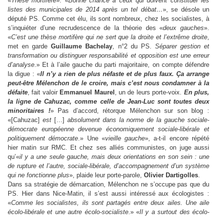
«
Thèse mortifère
».
«
Bonne chance à ceux qui doivent constituer les
listes des municipales de 2014 après un tel débat…
», se désole un
député PS. Comme cet élu, ils sont nombreux, chez les socialistes, à
s’inquiéter d’une recrudescence de la théorie des «
deux gauches
».
«
C’est une thèse mortifère qui ne sert que la droite et l’extrême droite
,
met en garde
Guillaume Bachelay
, n°2 du PS.
Séparer gestion et
transformation ou distinguer responsabilité et opposition est une erreur
d’analyse
.» Et à l’aile gauche du parti majoritaire, on compte défendre
la digue : «
Il n’y a rien de plus néfaste et de plus faux. Ça arrange
peut-être Mélenchon de le croire, mais c’est nous condamner à la
défaite
, fait valoir
Emmanuel Maurel
, un de leurs porte-voix.
En plus,
la ligne de Cahuzac, comme celle de Jean-Luc sont toutes deux
minoritaires !
» Pas d’accord, rétorque Mélenchon sur son blog :
«[Cahuzac]
est
[…]
absolument dans la norme de la gauche sociale-
démocrate européenne devenue économiquement sociale-libérale et
politiquement démocrate
.» Une «
vieille gauche
», a-t-il encore répété
hier matin sur RMC. Et chez ses alliés communistes, on juge aussi
qu’«
il y a une seule gauche, mais deux orientations en son sein : une
de rupture et l’autre, sociale-libérale, d’accompagnement d’un système
qui ne fonctionne plus
», plaide leur porte-parole,
Olivier Dartigolles
.
Dans sa stratégie de démarcation, Mélenchon ne s’occupe pas que du
PS. Hier dans Nice-Matin, il s’est aussi intéressé aux écologistes :
«
Comme les socialistes, ils sont partagés entre deux ailes. Une aile
écolo-libérale et une autre écolo-socialiste
.» «
Il y a surtout des écolo-