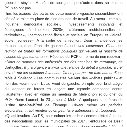
glisse-t-il sibyllin. Manière de souligner que d’autres dans sa maison
PS n’en ont pas.
Hier, les
leaders
des partis de cette nouvelle «gauche rassemblée» ont
décidé la mise en place de cinq groupes de travail. Au menu : «emploi,
industrie, démocratie sociale», «investissements innovants et
écologiques à l’horizon 2020», «réformes institutionnelles et
territoriales», «harmonisation fiscale et sociale en Europe» et «laïcité,
école, jeunesse». A la sortie de la réunion, Désir a lancé que les
responsables du Front de gauche étaient «
les bienvenus. C’est une
réunion de toutes les formations politiques qui veulent la réussite de
l’action du gouvernement
». Réponse du
PCF
en forme de non-recevoir :
«
Nous ne sommes pas intéressés par des sessions de rattrapage
, dit
Dartigolles.
Il y a urgence à avoir une relance du débat à gauche, à ciel
ouvert, sur les solutions à la crise. Ça ne peut pas se faire autour d’une
table à Solférino
.» Les communistes veulent des «débats publics» et
non des «sommets». Et au Front de gauche, on opte pour la stratégie
du «rapport de force» en lançant une «grande campagne contre
l’austérité» avec en vitrine un meeting de Mélenchon et du chef du
PCF, Pierre Laurent, le 23 janvier à Metz. A quelques kilomètres de
l’usine
Arcelor-Mittal
de Florange. «
Avant même les périodes
électorales, il faut montrer qu’on peut faire autrement
», dit Coquerel.
«Quasi-insulte».
Au PS, pour calmer les ardeurs communistes à l’aube
des négociations pour les municipales de 2014, l’entourage de Désir
mise sur l’«
effet de ciseau entre un discours de quasi-insulte à l’égard