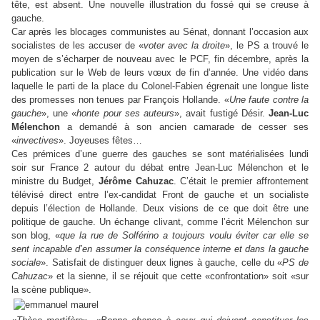
tête, est absent. Une nouvelle illustration du fossé qui se creuse à
gauche.
Car après les blocages communistes au Sénat, donnant l’occasion aux
socialistes de les accuser de «
voter avec la droite
», le PS a trouvé le
moyen de s’écharper de nouveau avec le PCF, fin décembre, après la
publication sur le Web de leurs vœux de fin d’année. Une vidéo dans
laquelle le parti de la place du Colonel-Fabien égrenait une longue liste
des promesses non tenues par François Hollande. «
Une faute contre la
gauche
», une «
honte pour ses auteurs
», avait fustigé Désir.
Jean-Luc
Mélenchon
a demandé à son ancien camarade de cesser ses
«
invectives
». Joyeuses fêtes…
Ces prémices d’une guerre des gauches se sont matérialisées lundi
soir sur France 2 autour du débat entre Jean-Luc Mélenchon et le
ministre du Budget,
Jérôme Cahuzac
. C’était le premier affrontement
télévisé direct entre l’ex-candidat Front de gauche et un socialiste
depuis l’élection de Hollande. Deux visions de ce que doit être une
politique de gauche. Un échange clivant, comme l’écrit Mélenchon sur
son blog, «
que la rue de Solférino a toujours voulu éviter car elle se
sent incapable d’en assumer la conséquence interne et dans la gauche
sociale
». Satisfait de distinguer deux lignes à gauche, celle du «
PS de
Cahuzac
» et la sienne, il se réjouit que cette «confrontation» soit «sur
la scène publique».