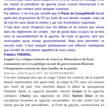
les maires et présidents de gauche (sous couvert d'anonymat) il es
probable que certains aient quelques surprises.
Par ailleurs, il ne m'a pas semblé que le
Pacte de Compétitivité
faisait
partie des propositions du PS au sortir de son dernier congrès, mais j'ai
dû mal lire sans doute la motion 1 qui sert d'orientation majoritaire.
Il faut donc ouvrir d'urgence tous les débats et ne surtout pas verser
dans les règlements de compte : rien de grand dans ce pays ne se fera
sans le rassemblement de la gauche, de toute la gauche, tant aux
municipales qu'au niveau gouvernemental. Mais pour permettre ce
second volet, il faut marquer politiquement une inflexion volontariste
que nombre de socialistes appellent de leurs voeux.
Frédéric FARAVEL
Enquête Les critiques réitérées de Jean-Luc Mélenchon et du Parti
communiste envers la politique sociale du gouvernement illustrent
l’éloignement croissant des deux familles de la gauche.
Libération
- Jeudi 10 janvier 2013 - Par LILIAN ALEMAGNA
Il ne leur manquait plus que le rouge. Toutes les couleurs de la majorité
étaient représentées hier après-midi, au siège du PS, pour une réunion
des chefs de parti. Une première depuis le début du quinquennat
Hollande. Après la «gauche plurielle» version
Jospin
et la «gauche
solidaire» d’
Aubry
aux régionales de 2010,
Harlem Désir
et les
socialistes inventent la «gauche rassemblée». Un peu moins tout de
même que les fois précédentes : le Front de gauche, communistes en