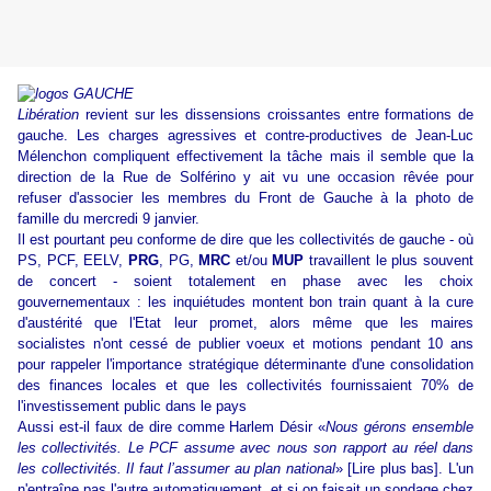
Libération
revient sur les dissensions croissantes entre formations de
gauche. Les charges agressives et contre-productives de Jean-Luc
Mélenchon compliquent effectivement la tâche mais il semble que la
direction de la Rue de Solférino y ait vu une occasion rêvée pour
refuser d'associer les membres du Front de Gauche à la photo de
famille du mercredi 9 janvier.
Il est pourtant peu conforme de dire que les collectivités de gauche - où
PS, PCF, EELV,
PRG
, PG,
MRC
et/ou
MUP
travaillent le plus souvent
de concert - soient totalement en phase avec les choix
gouvernementaux : les inquiétudes montent bon train quant à la cure
d'austérité que l'Etat leur promet, alors même que les maires
socialistes n'ont cessé de publier voeux et motions pendant 10 ans
pour rappeler l'importance stratégique déterminante d'une consolidation
des finances locales et que les collectivités fournissaient 70% de
l'investissement public dans le pays
Aussi est-il faux de dire comme Harlem Désir «
Nous gérons ensemble
les collectivités. Le PCF assume avec nous son rapport au réel dans
les collectivités. Il faut l’assumer au plan national
» [Lire plus bas]. L'un
n'entraîne pas l'autre automatiquement, et si on faisait un sondage chez