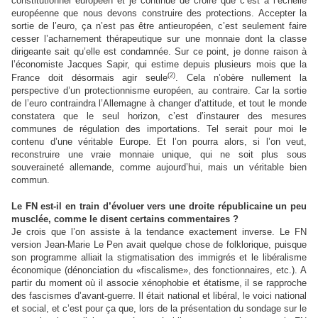
constitutionnel européen et je continue de croire que c’est à l’échelle
européenne que nous devons construire des protections. Accepter la
sortie de l’euro, ça n’est pas être antieuropéen, c’est seulement faire
cesser l’acharnement thérapeutique sur une monnaie dont la classe
dirigeante sait qu’elle est condamnée. Sur ce point, je donne raison à
l’économiste Jacques Sapir, qui estime depuis plusieurs mois que la
(2)
France doit désormais agir seule
. Cela n’obère nullement la
perspective d’un protectionnisme européen, au contraire. Car la sortie
de l’euro contraindra l’Allemagne à changer d’attitude, et tout le monde
constatera que le seul horizon, c’est d’instaurer des mesures
communes de régulation des importations. Tel serait pour moi le
contenu d’une véritable Europe. Et l’on pourra alors, si l’on veut,
reconstruire une vraie monnaie unique, qui ne soit plus sous
souveraineté allemande, comme aujourd’hui, mais un véritable bien
commun.
Le FN est-il en train d’évoluer vers une droite républicaine un peu
musclée, comme le disent certains commentaires ?
Je crois que l’on assiste à la tendance exactement inverse. Le FN
version Jean-Marie Le Pen avait quelque chose de folklorique, puisque
son programme alliait la stigmatisation des immigrés et le libéralisme
économique (dénonciation du «fiscalisme», des fonctionnaires, etc.). A
partir du moment où il associe xénophobie et étatisme, il se rapproche
des fascismes d’avant-guerre. Il était national et libéral, le voici national
et social, et c’est pour ça que, lors de la présentation du sondage sur le