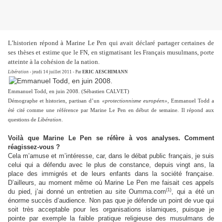
L’historien répond à Marine Le Pen qui avait déclaré partager certaines de
ses thèses et estime que le FN, en stigmatisant les Français musulmans, porte
atteinte à la cohésion de la nation.
Libération
- jeudi 14 juillet 2011 - Par
ERIC AESCHIMANN
Emmanuel Todd, en juin 2008. (Sébastien CALVET)
Démographe et historien, partisan d’un
«protectionnisme européen»
, Emmanuel Todd a
été cité comme une référence par Marine Le Pen en début de semaine. Il répond aux
questions de
Libération
.
Voilà que Marine Le Pen se réfère à vos analyses. Comment
réagissez-vous ?
Cela m’amuse et m’intéresse, car, dans le débat public français, je suis
celui qui a défendu avec le plus de constance, depuis vingt ans, la
place des immigrés et de leurs enfants dans la société française.
D’ailleurs, au moment même où Marine Le Pen me faisait ces appels
(1)
du pied, j’ai donné un entretien au site Oumma.com
, qui a été un
énorme succès d’audience. Non pas que je défende un point de vue qui
soit très acceptable pour les organisations islamiques, puisque je
pointe par exemple la faible pratique religieuse des musulmans de