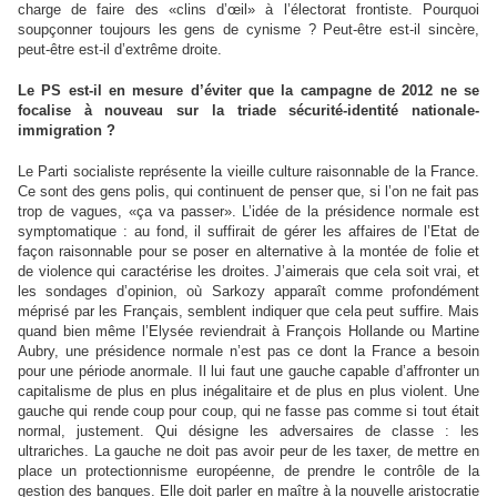
charge de faire des «clins d’œil» à l’électorat frontiste. Pourquoi
soupçonner toujours les gens de cynisme ? Peut-être est-il sincère,
peut-être est-il d’extrême droite.
Le PS est-il en mesure d’éviter que la campagne de 2012 ne se
focalise à nouveau sur la triade sécurité-identité nationale-
immigration ?
Le Parti socialiste représente la vieille culture raisonnable de la France.
Ce sont des gens polis, qui continuent de penser que, si l’on ne fait pas
trop de vagues, «ça va passer». L’idée de la présidence normale est
symptomatique : au fond, il suffirait de gérer les affaires de l’Etat de
façon raisonnable pour se poser en alternative à la montée de folie et
de violence qui caractérise les droites. J’aimerais que cela soit vrai, et
les sondages d’opinion, où Sarkozy apparaît comme profondément
méprisé par les Français, semblent indiquer que cela peut suffire. Mais
quand bien même l’Elysée reviendrait à François Hollande ou Martine
Aubry, une présidence normale n’est pas ce dont la France a besoin
pour une période anormale. Il lui faut une gauche capable d’affronter un
capitalisme de plus en plus inégalitaire et de plus en plus violent. Une
gauche qui rende coup pour coup, qui ne fasse pas comme si tout était
normal, justement. Qui désigne les adversaires de classe : les
ultrariches. La gauche ne doit pas avoir peur de les taxer, de mettre en
place un protectionnisme européenne, de prendre le contrôle de la
gestion des banques. Elle doit parler en maître à la nouvelle aristocratie