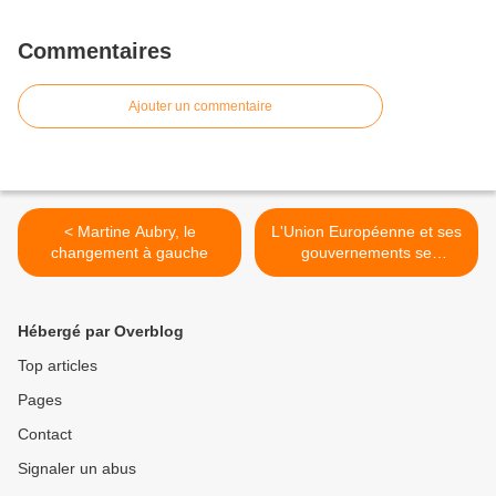
Commentaires
Ajouter un commentaire
< Martine Aubry, le
L'Union Européenne et ses
changement à gauche
gouvernements se
trompent de sujet depuis 11
ans >
Hébergé par Overblog
Top articles
Pages
Contact
Signaler un abus