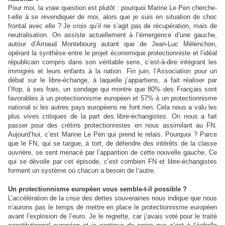
Pour moi, la vraie question est plutôt : pourquoi Marine Le Pen cherche-
t-elle à se revendiquer de moi, alors que je suis en situation de choc
frontal avec elle ? Je crois qu’il ne s’agit pas de récupération, mais de
neutralisation. On assiste actuellement à l’émergence d’une gauche,
autour d’Arnaud Montebourg autant que de Jean-Luc Mélenchon,
opérant la synthèse entre le projet économique protectionniste et l’idéal
républicain compris dans son véritable sens, c’est-à-dire intégrant les
immigrés et leurs enfants à la nation. Fin juin, l’Association pour un
débat sur le libre-échange, à laquelle j’appartiens, a fait réaliser par
l’Ifop, à ses frais, un sondage qui montre que 80% des Français sont
favorables à un protectionnisme européen et 57% à un protectionnisme
national si les autres pays européens ne font rien. Cela nous a valu les
plus vives critiques de la part des libre-échangistes. On nous a fait
passer pour des crétins protectionnistes en nous assimilant au FN.
Aujourd’hui, c’est Marine Le Pen qui prend le relais. Pourquoi ? Parce
que le FN, qui se targue, à tort, de défendre des intérêts de la classe
ouvrière, se sent menacé par l’apparition de cette nouvelle gauche. Ce
qui se dévoile par cet épisode, c’est combien FN et libre-échangistes
forment un système où chacun a besoin de l’autre.
Un protectionnisme européen vous semble-t-il possible ?
L’accélération de la crise des dettes souveraines nous indique que nous
n’aurons pas le temps de mettre en place le protectionnisme européen
avant l’explosion de l’euro. Je le regrette, car j’avais voté pour le traité