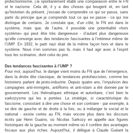
protectionnisme, j’ai spontanément établi une comparaison entre le FN
et le nazisme. Cela dit, il y a des choses qui bougent et, en tant
qu’historien du présent, j’essaie de comprendre ce qui se passe, sans
partir du principe que je comprends tout ce qui se passe - ce qui me
distingue de certains. Je constate que, d’un côté, le FN est dans le
système, mais que, de l’autre, il possède une potentialité «hors
système» qui peut être très dangereuse - d’autant plus dangereuse
qu’elle converge avec des tendances fascisantes à l’intérieur même de
l’UMP. En 1932, le parti nazi était de la même façon hors et dans le
système. Nous n’en sommes pas là, mais il faut agir avec à l’esprit
tous les scénarios, dont celui du pire.
Des tendances fascisantes à l’UMP ?
Pour moi, aujourd’hui, le danger vient moins du FN que de l’émergence,
dans la droite dite classique, de tendances protofascistes, comme les
historiens parlent de proto-industrie. Depuis quatre ans, l’impulsion des
campagnes anti-immigrés, antiRoms et anti-islam a été donnée par le
gouvernement. Les thématiques ethnique et autoritaire, c’est bien le
sarkozysme qui les a portées. La stratégie, si caractéristique du
fascisme, consistant à dire une chose et son contraire - par exemple, à
se dire de gauche et de droite à la fois, ou à mélanger le social et le
national - existe certes au FN, mais encore plus dans les discours
écrits par Henri Guaino, où Nicolas Sarkozy en appelle aux figures
historiques de la gauche au moment même où il confère des avantages
fiscaux aux plus riches. Aujourd’hui, il délègue à Claude Guéant la