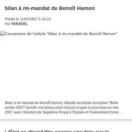
bilan à mi-mandat de Benoît Hamon
Publié le 11/01/2007 à 16:16
Par
FARAVEL
Bilan à mi mandat de Benoît Hamon, député socialiste européen "Belle
année 2007! Qu'elle soit douce pour chacun et gaie à nous tous en mai
2007 avec l'élection de Ségolène Royal à l'Elysée et l'évènement d'une
nouvelle majorité de gauche à l'Assemblée...