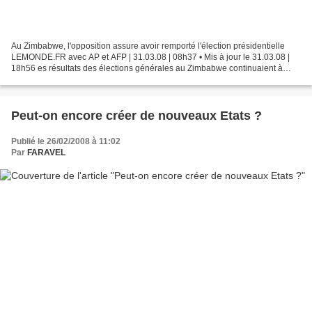
Au Zimbabwe, l'opposition assure avoir remporté l'élection présidentielle
LEMONDE.FR avec AP et AFP | 31.03.08 | 08h37 • Mis à jour le 31.03.08 |
18h56 es résultats des élections générales au Zimbabwe continuaient à
tomber au compte-gouttes, lundi 31...
Peut-on encore créer de nouveaux Etats ?
Publié le 26/02/2008 à 11:02
Par
FARAVEL