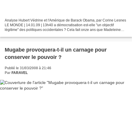
Analyse Hubert Védrine et l'Amérique de Barack Obama, par Corine Lesnes
LE MONDE | 14.01.09 | 13h40 a démocratisation est-elle "un objectif
légitime" des politiques occidentales ? Cela fait onze ans que Madeleine
Albright et Hubert Védrine débattent de...
Mugabe provoquera-t-il un carnage pour
conserver le pouvoir ?
Publié le 31/03/2008 à 21:46
Par
FARAVEL