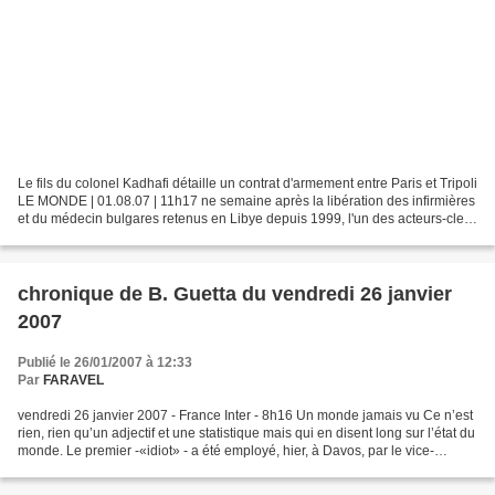
Le fils du colonel Kadhafi détaille un contrat d'armement entre Paris et Tripoli
LE MONDE | 01.08.07 | 11h17 ne semaine après la libération des infirmières
et du médecin bulgares retenus en Libye depuis 1999, l'un des acteurs-clefs
de ce dénouement, le...
chronique de B. Guetta du vendredi 26 janvier
2007
Publié le 26/01/2007 à 12:33
Par
FARAVEL
vendredi 26 janvier 2007 - France Inter - 8h16 Un monde jamais vu Ce n’est
rien, rien qu’un adjectif et une statistique mais qui en disent long sur l’état du
monde. Le premier -«idiot» - a été employé, hier, à Davos, par le vice-
Président irakien, Adel...