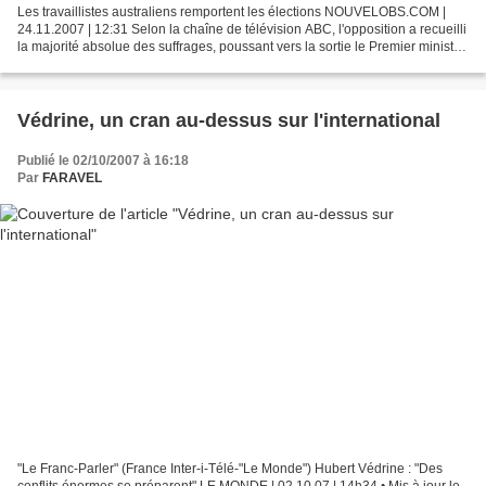
Les travaillistes australiens remportent les élections NOUVELOBS.COM |
24.11.2007 | 12:31 Selon la chaîne de télévision ABC, l'opposition a recueilli
la majorité absolue des suffrages, poussant vers la sortie le Premier ministre
conservateur John Howard....
Védrine, un cran au-dessus sur l'international
Publié le 02/10/2007 à 16:18
Par
FARAVEL
"Le Franc-Parler" (France Inter-i-Télé-"Le Monde") Hubert Védrine : "Des
conflits énormes se préparent" LE MONDE | 02.10.07 | 14h34 • Mis à jour le