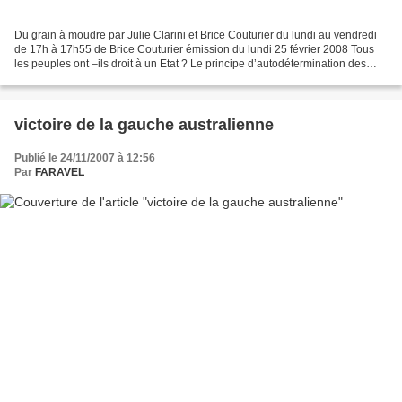
Du grain à moudre par Julie Clarini et Brice Couturier du lundi au vendredi
de 17h à 17h55 de Brice Couturier émission du lundi 25 février 2008 Tous
les peuples ont –ils droit à un Etat ? Le principe d’autodétermination des
peuples, fut lancé comme une...
victoire de la gauche australienne
Publié le 24/11/2007 à 12:56
Par
FARAVEL