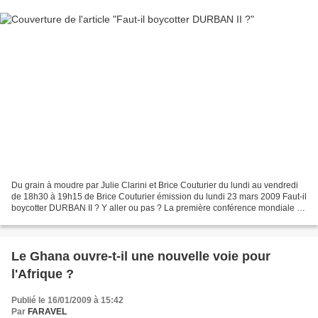
Du grain à moudre par Julie Clarini et Brice Couturier du lundi au vendredi
de 18h30 à 19h15 de Brice Couturier émission du lundi 23 mars 2009 Faut-il
boycotter DURBAN II ? Y aller ou pas ? La première conférence mondiale de
l’ONU contre le racisme de...
Le Ghana ouvre-t-il une nouvelle voie pour
l'Afrique ?
Publié le 16/01/2009 à 15:42
Par
FARAVEL