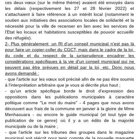
ces deux vœux (sur le même thème) avaient été envoyés dans 
les délais (respectivement les 27 et 28 février 2022) et 
s'attachaient à faire référence à un intérêt local (notamment le 
soutien aux initiatives des associations locales de solidarité et la 
nécessité pour la ville de recenser en lien avec les services de 
l'Etat les locaux et habitations susceptibles de pouvoir accueillir 
des réfugiés).
2- Plus généralement, un RI d'un conseil municipal n'est pas là 
pour faire un copier-coller du CGCT, mais dans le cadre de la loi, 
du code et du respect de la jurisprudence encadrer les 
considérations spécifiques à la vie d'un conseil municipal qui ne 
peuvent pas être prévues en détail par la loi, etc. Donc nous 
avons demandé :
- que l'article sur les vœux soit précisé afin de ne pas être soumis 
à l'interprétation arbitraire que je vous ai décrite plus haut ;
- qu'un article spécifique borde le droit d'expression des 
oppositions dans les publications municipales à caractère 
politique comme "Le mot du maire" - 4 pages que nous avons 
découvert aux frais de la commune en janvier à la gloire de Mme 
Menhaouara - ou encore le guide municipal (et tout type de 
publication de ce genre) où il y a un édito de la majorité 
municipale ou de la maire ;
- que l'article sur les tribunes des groupes dans le magazine 
municipal soit réécrit pour tenir compte de la nouvelle maquette 