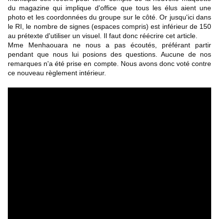
du magazine qui implique d'office que tous les élus aient une 
photo et les coordonnées du groupe sur le côté. Or jusqu'ici dans 
le RI, le nombre de signes (espaces compris) est inférieur de 150 
au prétexte d'utiliser un visuel. Il faut donc réécrire cet article.
Mme Menhaouara ne nous a pas écoutés, préférant partir 
pendant que nous lui posions des questions. Aucune de nos 
remarques n'a été prise en compte. Nous avons donc voté contre 
ce nouveau règlement intérieur.