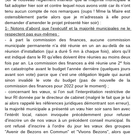
fait adopter hier soir et contre lequel nous avons voté car ils n'ont 
tenu aucun compte de nos remarques (oups ! Mme la Maire est 
ostensiblement partie alors que je m'adressais à elle pour 
demander d'amender le projet présenté hier soir) :
1- Notons d'abord que l'exécutif et la majorité municipales ne le 
respectent pas eux-mêmes :
- à part la commission des finances, aucune commission 
municipale permanente n'a été réunie en un an au-delà de sa 
réunion d'installation (qui a duré 5 mn à chaque fois), alors qu'il 
est indiqué dans le RI qu'elles doivent être réunies au moins deux 
e
fois par an. La commission des finances a été réunie une 2
 fois 
en catastrophe avant le budget l'année dernière (quelques jours 
avant son vote) parce que c'est une obligation légale qui aurait 
sinon invalidé le vote du budget (pas de nouvelle de la 
commission des finances pour 2022 pour le moment) ;
- concernant les vœux, si l'on suit l'interprétation restrictive de 
leur RI donnée par le directeur de cabinet (malgré le fait que je lui 
ai alors rappelé les références juridiques démontrant son erreur), 
la majorité municipale a présenté un vœu hier soir sans lien avec 
l'intérêt local, raison invoquée précédemment pour refuser 
d'inscrire un de nos vœux à un précédent conseil municipal. Ils 
ont refusé d'inscrire à l'ordre du jour les vœux des groupes 
"Avenir de Bezons en Commun" et "Vivons Bezons", alors que 