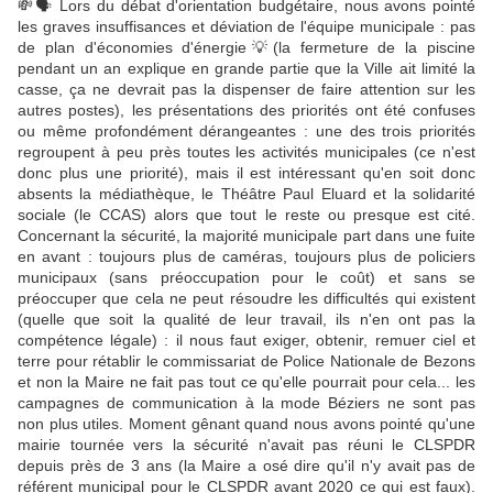
💸
🗣
Lors du débat d'orientation budgétaire, nous avons pointé
les graves insuffisances et déviation de l'équipe municipale : pas
de plan d'économies d'énergie
💡
(la fermeture de la piscine
pendant un an explique en grande partie que la Ville ait limité la
casse, ça ne devrait pas la dispenser de faire attention sur les
autres postes), les présentations des priorités ont été confuses
ou même profondément dérangeantes : une des trois priorités
regroupent à peu près toutes les activités municipales (ce n'est
donc plus une priorité), mais il est intéressant qu'en soit donc
absents la médiathèque, le
Théâtre Paul Eluard
et la solidarité
sociale (le CCAS) alors que tout le reste ou presque est cité.
Concernant la sécurité, la majorité municipale part dans une fuite
en avant : toujours plus de caméras, toujours plus de policiers
municipaux (sans préoccupation pour le coût) et sans se
préoccuper que cela ne peut résoudre les difficultés qui existent
(quelle que soit la qualité de leur travail, ils n'en ont pas la
compétence légale) : il nous faut exiger, obtenir, remuer ciel et
terre pour rétablir le commissariat de
Police Nationale
de Bezons
et non la Maire ne fait pas tout ce qu'elle pourrait pour cela... les
campagnes de communication à la mode Béziers ne sont pas
non plus utiles. Moment gênant quand nous avons pointé qu'une
mairie tournée vers la sécurité n'avait pas réuni le CLSPDR
depuis près de 3 ans (la Maire a osé dire qu'il n'y avait pas de
référent municipal pour le CLSPDR avant 2020 ce qui est faux).