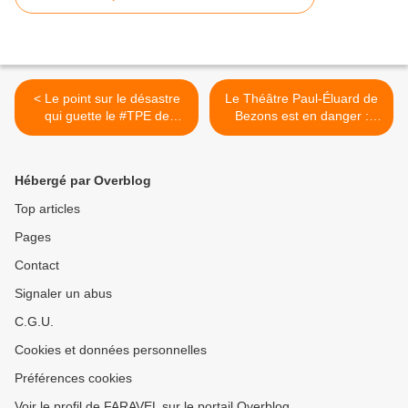
< Le point sur le désastre
Le Théâtre Paul-Éluard de
qui guette le #TPE de
Bezons est en danger :
Bezons
notre vœu en conseil
municipal pour éviter
l'irréparable ! >
Hébergé par Overblog
Top articles
Pages
Contact
Signaler un abus
C.G.U.
Cookies et données personnelles
Préférences cookies
Voir le profil de FARAVEL sur le portail Overblog