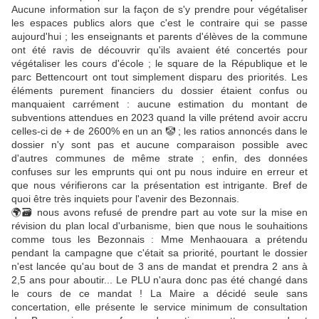
Aucune information sur la façon de s'y prendre pour végétaliser
les espaces publics alors que c'est le contraire qui se passe
aujourd'hui ; les enseignants et parents d'élèves de la commune
ont été ravis de découvrir qu'ils avaient été concertés pour
végétaliser les cours d'école ; le square de la République et le
parc Bettencourt ont tout simplement disparu des priorités. Les
éléments purement financiers du dossier étaient confus ou
manquaient carrément : aucune estimation du montant de
subventions attendues en 2023 quand la ville prétend avoir accru
celles-ci de + de 2600% en un an
🤡
; les ratios annoncés dans le
dossier n'y sont pas et aucune comparaison possible avec
d'autres communes de même strate ; enfin, des données
confuses sur les emprunts qui ont pu nous induire en erreur et
que nous vérifierons car la présentation est intrigante. Bref de
quoi être très inquiets pour l'avenir des Bezonnais.
🌍
🗃
nous avons refusé de prendre part au vote sur la mise en
révision du plan local d'urbanisme, bien que nous le souhaitions
comme tous les Bezonnais : Mme Menhaouara a prétendu
pendant la campagne que c'était sa priorité, pourtant le dossier
n'est lancée qu'au bout de 3 ans de mandat et prendra 2 ans à
2,5 ans pour aboutir... Le PLU n'aura donc pas été changé dans
le cours de ce mandat ! La Maire a décidé seule sans
concertation, elle présente le service minimum de consultation