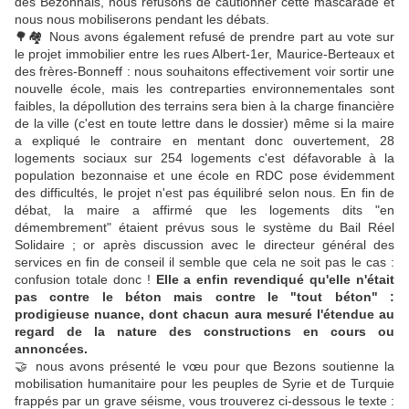
des Bezonnais, nous refusons de cautionner cette mascarade et
nous nous mobiliserons pendant les débats.
🌳
🏘
Nous avons également refusé de prendre part au vote sur
le projet immobilier entre les rues Albert-1er, Maurice-Berteaux et
des frères-Bonneff : nous souhaitons effectivement voir sortir une
nouvelle école, mais les contreparties environnementales sont
faibles, la dépollution des terrains sera bien à la charge financière
de la ville (c'est en toute lettre dans le dossier) même si la maire
a expliqué le contraire en mentant donc ouvertement, 28
logements sociaux sur 254 logements c'est défavorable à la
population bezonnaise et une école en RDC pose évidemment
des difficultés, le projet n'est pas équilibré selon nous. En fin de
débat, la maire a affirmé que les logements dits "en
démembrement" étaient prévus sous le système du Bail Réel
Solidaire ; or après discussion avec le directeur général des
services en fin de conseil il semble que cela ne soit pas le cas :
confusion totale donc !
Elle a enfin revendiqué qu'elle n'était
pas contre le béton mais contre le "tout béton" :
prodigieuse nuance, dont chacun aura mesuré l'étendue au
regard de la nature des constructions en cours ou
annoncées.
🤝
nous avons présenté le vœu pour que Bezons soutienne la
mobilisation humanitaire pour les peuples de Syrie et de Turquie
frappés par un grave séisme, vous trouverez ci-dessous le texte :