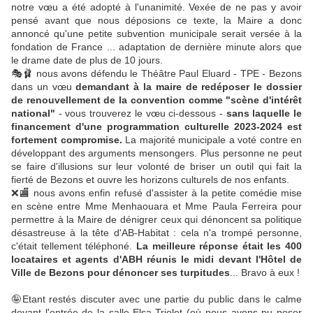
notre vœu a été adopté à l'unanimité. Vexée de ne pas y avoir
pensé avant que nous déposions ce texte, la Maire a donc
annoncé qu'une petite subvention municipale serait versée à la
fondation de France ... adaptation de dernière minute alors que
le drame date de plus de 10 jours.
🎭
🩰
nous avons défendu le
Théâtre Paul Eluard - TPE - Bezons
dans un vœu
demandant à la maire de redéposer le dossier
de renouvellement de la convention comme "scène d'intérêt
national"
- vous trouverez le vœu ci-dessous -
sans laquelle le
financement d'une programmation culturelle 2023-2024 est
fortement compromise.
La majorité municipale a voté contre en
développant des arguments mensongers. Plus personne ne peut
se faire d'illusions sur leur volonté de briser un outil qui fait la
fierté de Bezons et ouvre les horizons culturels de nos enfants.
❌
🏬
nous avons enfin refusé d'assister à la petite comédie mise
en scène entre Mme Menhaouara et Mme Paula Ferreira pour
permettre à la Maire de dénigrer ceux qui dénoncent sa politique
désastreuse à la tête d'
AB-Habitat
: cela n'a trompé personne,
c'était tellement téléphoné.
La meilleure réponse était les 400
locataires et agents d'ABH réunis le midi devant l'Hôtel de
Ville de Bezons pour dénoncer ses turpitudes
... Bravo à eux !
🤪
Etant restés discuter avec une partie du public dans le calme
devant l'entrée de la salle Elsa-Triolet (où nous avons pu poser