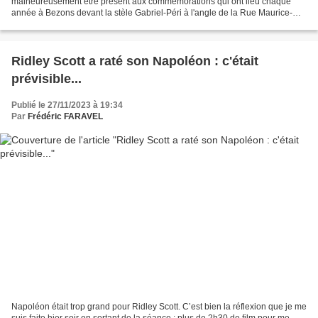
malheureusement être présent aux commémorations qui ont lieu chaque
année à Bezons devant la stèle Gabriel-Péri à l'angle de la Rue Maurice-
Berteau et de la Rue des Vallées en face du Théâtre...
Ridley Scott a raté son Napoléon : c'était
prévisible...
Publié le 27/11/2023 à 19:34
Par
Frédéric FARAVEL
Napoléon était trop grand pour Ridley Scott. C’est bien la réflexion que je me
suis faite hier soir en sortant de la séance : plus de 2h30 de film pour me