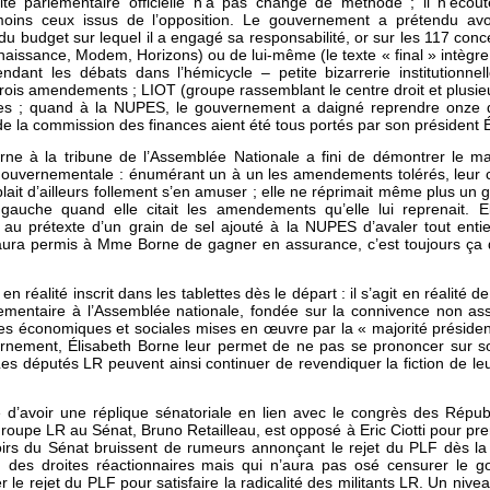
é parlementaire officielle n’a pas changé de méthode ; il n’écout
moins ceux issus de l’opposition. Le gouvernement a prétendu av
 budget sur lequel il a engagé sa responsabilité, or sur les 117 con
naissance, Modem, Horizons) ou de lui-même (le texte « final » intèg
ant les débats dans l’hémicycle – petite bizarrerie institutionnel
 trois amendements ; LIOT (groupe rassemblant le centre droit et plusie
rises ; quand à la NUPES, le gouvernement a daigné reprendre onz
 de la commission des finances aient été tous portés par son président 
Borne à la tribune de l’Assemblée Nationale a fini de démontrer le 
gouvernementale : énumérant un à un les amendements tolérés, leur 
lait d’ailleurs follement s’en amuser ; elle ne réprimait même plus un 
gauche quand elle citait les amendements qu’elle lui reprenait. E
t au prétexte d’un grain de sel ajouté à la NUPES d’avaler tout enti
aura permis à Mme Borne de gagner en assurance, c’est toujours ça de
en réalité inscrit dans les tablettes dès le départ : il s’agit en réalité 
lementaire à l’Assemblée nationale, fondée sur la connivence non a
es économiques et sociales mises en œuvre par la « majorité présiden
ernement, Élisabeth Borne leur permet de ne pas se prononcer sur 
 Les députés LR peuvent ainsi continuer de revendiquer la fiction de l
e d’avoir une réplique sénatoriale en lien avec le congrès des Républ
oupe LR au Sénat, Bruno Retailleau, est opposé à Eric Ciotti pour prend
oirs du Sénat bruissent de rumeurs annonçant le rejet du PLF dès la 
ion des droites réactionnaires mais qui n’aura pas osé censurer le
 le rejet du PLF pour satisfaire la radicalité des militants LR. Un niv