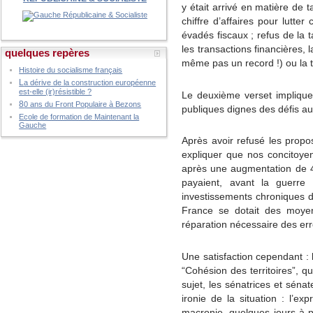
y était arrivé en matière de t
chiffre d’affaires pour lutter
évadés fiscaux ; refus de la 
les transactions financières,
quelques repères
même pas un record !) ou la 
Histoire du socialisme français
L
a dérive de la construction européenne
est-elle (ir)résistible ?
Le deuxième verset implique
8
0 ans du Front Populaire à Bezons
publiques dignes des défis au
Ecole de formation de Maintenant la
Gauche
Après avoir refusé les proposi
expliquer que nos concitoyen
après une augmentation de 4
payaient, avant la guerre
investissements chroniques da
France se dotait des moye
réparation nécessaire des err
Une satisfaction cependant : 
“Cohésion des territoires”, qu
sujet, les sénatrices et sénat
ironie de la situation : l’e
macronie, quelques jours à 