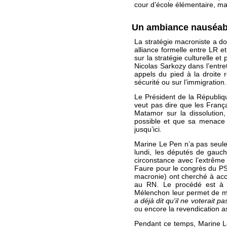
cour d’école élémentaire, ma
Un ambiance nauséa
La stratégie macroniste a don
alliance formelle entre LR et
sur la stratégie culturelle 
Nicolas Sarkozy dans l’entr
appels du pied à la droite r
sécurité ou sur l’immigration.
Le Président de la Républiq
veut pas dire que les Franç
Matamor sur la dissolution
possible et que sa menace po
jusqu’ici.
Marine Le Pen n’a pas seule
lundi, les députés de gauche
circonstance avec l’extrême 
Faure pour le congrès du PS
macronie) ont cherché à accr
au RN. Le procédé est à la
Mélenchon leur permet de m
a déjà dit qu'il ne voterait p
ou encore la revendication
Pendant ce temps, Marine Le 