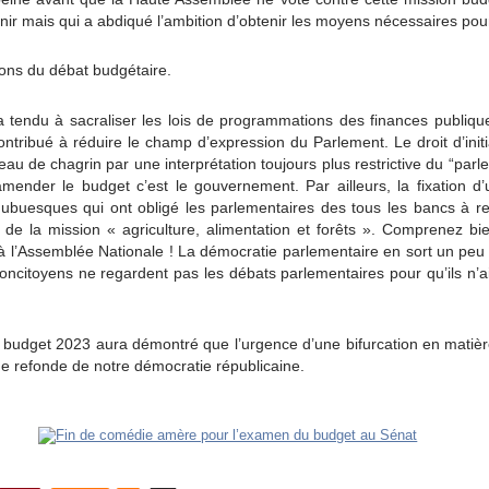
ir mais qui a abdiqué l’ambition d’obtenir les moyens nécessaires pou
ions du débat budgétaire.
 a tendu à sacraliser les lois de programmations des finances publique
contribué à réduire le champ d’expression du Parlement. Le droit d’init
eau de chagrin par une interprétation toujours plus restrictive du “parl
amender le budget c’est le gouvernement. Par ailleurs, la fixation d’
buesques qui ont obligé les parlementaires des tous les bancs à retir
e la mission « agriculture, alimentation et forêts ». Comprenez bie
 à l’Assemblée Nationale ! La démocratie parlementaire en sort un peu
ncitoyens ne regardent pas les débats parlementaires pour qu’ils n’ai
 budget 2023 aura démontré que l’urgence d’une bifurcation en matièr
de refonde de notre démocratie républicaine.