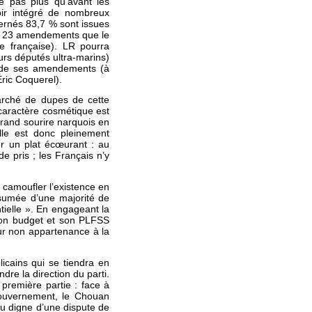
e pas plus qu’avant les
oir intégré de nombreux
cernés 83,7 % sont issues
re 23 amendements que le
le française). LR pourra
urs députés ultra-marins)
e de ses amendements (à
Éric Coquerel).
marché de dupes de cette
caractère cosmétique est
grand sourire narquois en
lle est donc pleinement
er un plat écœurant : au
 pris ; les Français n’y
de camoufler l’existence en
ssumée d’une majorité de
tielle ». En engageant la
son budget et son PLFSS
eur non appartenance à la
icains qui se tiendra en
re la direction du parti.
première partie : face à
 gouvernement, le Chouan
eau digne d’une dispute de