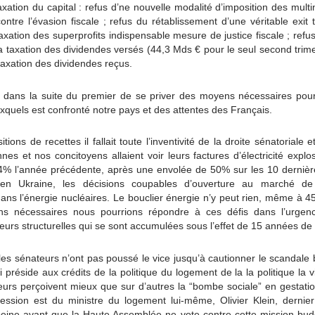
axation du capital : refus d’ne nouvelle modalité d’imposition des mult
 contre l’évasion fiscale ; refus du rétablissement d’une véritable exit 
taxation des superprofits indispensable mesure de justice fiscale ; refu
 la taxation des dividendes versés (44,3 Mds € pour le seul second trime
taxation des dividendes reçus.
 dans la suite du premier de se priver des moyens nécessaires pour
xquels est confronté notre pays et des attentes des Français.
tions de recettes il fallait toute l’inventivité de la droite sénatoria
nes et nos concitoyens allaient voir leurs factures d’électricité exp
% l’année précédente, après une envolée de 50% sur les 10 dernièr
 en Ukraine, les décisions coupables d’ouverture au marché de 
ns l’énergie nucléaires. Le bouclier énergie n’y peut rien, même à 45
ns nécessaires nous pourrions répondre à ces défis dans l’urge
eurs structurelles qui se sont accumulées sous l’effet de 15 années de 
les sénateurs n’ont pas poussé le vice jusqu’à cautionner le scandale 
i préside aux crédits de la politique du logement de la la politique la v
eurs perçoivent mieux que sur d’autres la “bombe sociale” en gestation 
xpression est du ministre du logement lui-même, Olivier Klein, derni
peine avant que la Haute Assemblée ne vote contre cette mission bud