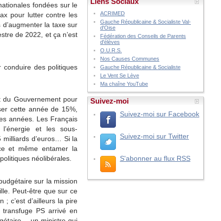
Liens Sociaux
inationales fondées sur le
ACRIMED
tax pour lutter contre les
Gauche Républicaine & Socialiste Val-
s d’augmenter la taxe sur
d'Oise
stre de 2022, et ça n’est
Fédération des Conseils de Parents
d'élèves
O.U.R.S.
Nos Causes Communes
 conduire des politiques
Gauche Républicaine & Socialiste
Le Vent Se Lève
Ma chaîne YouTube
le et du Gouvernement pour
Suivez-moi
loser cette année de 15%,
Suivez-moi sur Facebook
es années. Les Français
l’énergie et les sous-
Suivez-moi sur Twitter
 milliards d’euros… Si la
nce et même entamer la
S'abonner au flux RSS
politiques néolibérales.
budgétaire sur la mission
ille. Peut-être que sur ce
; c’est d’ailleurs la pire
er transfuge PS arrivé en
gétaire… un ministre qui