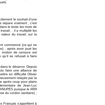
uels.
icitement le souhait d’une
es sépare vraiment ; c’est
dans le texte les mots de
travail… il a multiplié les
valeur du travail, sur la
ment commencé (ce qui ne
) ; après avoir joué les
ne motion de censure est
qu’il se refusait à faire
dans le désarroi. Depuis
ulu faire une alliance de
tre en difficulté Olivier
ieusement relayés par la
ée après coup pour plaire
rlementaire de Jean-Luc
la #NUPES puisque le #RN
sse du cordon sanitaire) ;
es Français s’apprêtent à