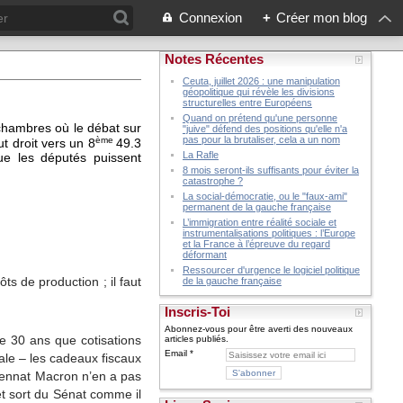
Connexion
+
Créer mon blog
Notes Récentes
Ceuta, juillet 2026 : une manipulation
géopolitique qui révèle les divisions
structurelles entre Européens
Quand on prétend qu'une personne
 chambres où le débat sur
"juive" défend des positions qu'elle n'a
pas pour la brutaliser, cela a un nom
ème
ut droit vers un 8
49.3
La Rafle
e les députés puissent
8 mois seront-ils suffisants pour éviter la
catastrophe ?
La social-démocratie, ou le "faux-ami"
permanent de la gauche française
L’immigration entre réalité sociale et
instrumentalisations politiques : l’Europe
et la France à l’épreuve du regard
déformant
Ressourcer d'urgence le logiciel politique
ts de production ; il faut
de la gauche française
Inscris-Toi
Abonnez-vous pour être averti des nouveaux
e 30 ans que cotisations
articles publiés.
Email
ale – les cadeaux fiscaux
quennat Macron n’en a pas
et sort du Sénat comme il