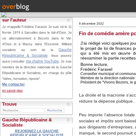
sur l'auteur
9 décembre 2022
Je m'appelle Frédéric Faravel. Je suis né le 11
février 1974 à Sarcelles dans le Val-d'Oise.
Je
Fin de comédie amère po
vis alternativement à Bezons dans le Val-
J'ai rédigé voici quelques j
d'Oise et à Massy dans l'Essonne. Militant
le projet de loi de finances 
Gauche
socialiste au sein de la
qui a été mis en œuvre dè
Républicaine & Socialiste
. Vous pouvez
réexaminer la partie recettes
ma chaîne YouTube
aussi consulter
. Je suis
Bonne lecture,
membre de la direction nationale de la Gauche
Frédéric Faravel
Républicaine et Socialiste, en charge du pôle
Conseiller municipal et commun
Membre de la direction nationale
"Idées, formation, riposte".
Président de "Vivons Bezons, le g
Me contacter
en savoir plus
La droite et la macronie s’acc
réduire la dépense publique
Trouve
Peu importe l’absence totale
Gauche Républicaine &
sociales et impôts sont baiss
Socialiste
aux dirigeants d’entreprises,
REJOIGNEZ LA GAUCHE
manqué, le second poursuit da
RÉPUBLICAINE & SOCIALISTE