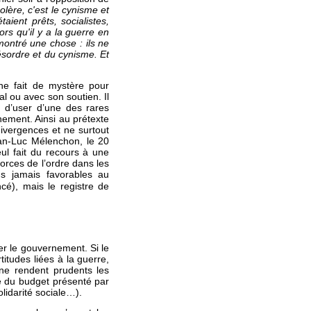
lère, c'est le cynisme et
aient prêts, socialistes,
s qu'il y a la guerre en
 montré une chose : ils ne
désordre et du cynisme. Et
ne fait de mystère pour
l ou avec son soutien. Il
s d’user d’une des rares
nement. Ainsi au prétexte
 divergences et ne surtout
an-Luc Mélenchon, le 20
l fait du recours à une
orces de l’ordre dans les
s jamais favorables au
é), mais le registre de
r le gouvernement. Si le
itudes liées à la guerre,
ne rendent prudents les
le du budget présenté par
olidarité sociale…).