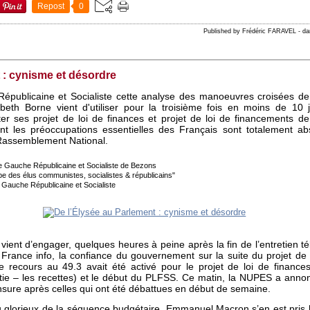
Repost
0
Published by Frédéric FARAVEL
-
da
 : cynisme et désordre
épublicaine et Socialiste cette analyse des manoeuvres croisées de l
abeth Borne vient d'utiliser pour la troisième fois en moins de 10 jo
ter ses projet de loi de finances et projet de loi de financements de
ont les préoccupations essentielles des Français sont totalement ab
 Rassemblement National.
e Gauche Républicaine et Socialiste de Bezons
pe des élus communistes, socialistes & républicains"
a Gauche Républicaine et Socialiste
 vient d’engager, quelques heures à peine après la fin de l’entretien t
France info, la confiance du gouvernement sur la suite du projet de 
e recours au 49.3 avait été activé pour le projet de loi de financ
tie – les recettes) et le début du PLFSS. Ce matin, la NUPES a anno
sure après celles qui ont été débattues en début de semaine.
glorieux de la séquence budgétaire, Emmanuel Macron s’en est pris hi