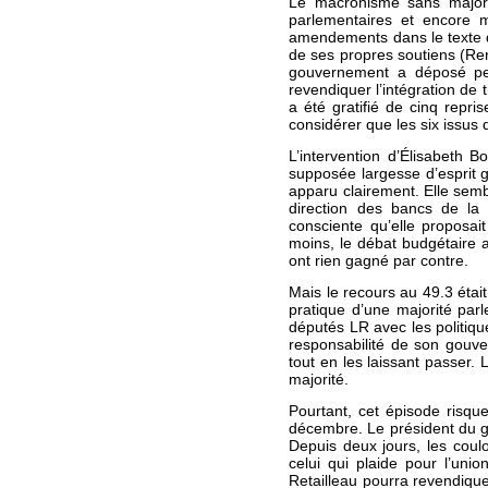
Le macronisme sans majorit
parlementaires et encore 
amendements dans le texte du
de ses propres soutiens (Re
gouvernement a déposé pend
revendiquer l’intégration de
a été gratifié de cinq rep
considérer que les six issus
L’intervention d’Élisabeth 
supposée largesse d’esprit 
apparu clairement. Elle semb
direction des bancs de la 
consciente qu’elle proposai
moins, le débat budgétaire 
ont rien gagné par contre.
Mais le recours au 49.3 était 
pratique d’une majorité par
députés LR avec les politiqu
responsabilité de son gouv
tout en les laissant passer.
majorité.
Pourtant, cet épisode risqu
décembre. Le président du gr
Depuis deux jours, les coul
celui qui plaide pour l’un
Retailleau pourra revendiquer