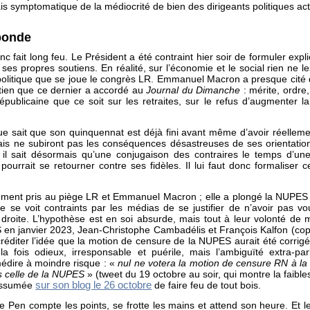
is symptomatique de la médiocrité de bien des dirigeants politiques act
bonde
c fait long feu. Le Président a été contraint hier soir de formuler expl
 ses propres soutiens. En réalité, sur l’économie et le social rien ne l
et politique que se joue le congrès LR. Emmanuel Macron a presque cité 
etien que ce dernier a accordé au
Journal du Dimanche
: mérite, ordre, 
épublicaine que ce soit sur les retraites, sur le refus d’augmenter la 
ue sait que son quinquennat est déjà fini avant même d’avoir réelle
ais ne subiront pas les conséquences désastreuses de ses orientations
, il sait désormais qu’une conjugaison des contraires le temps d’u
urrait se retourner contre ses fidèles. Il lui faut donc formaliser ce 
ment pris au piège LR et Emmanuel Macron ; elle a plongé la NUPES 
 se voit contraints par les médias de se justifier de n’avoir pas vo
droite. L’hypothèse est en soi absurde, mais tout à leur volonté de met
 en janvier 2023, Jean-Christophe Cambadélis et François Kalfon (cop
éditer l’idée que la motion de censure de la NUPES aurait été corrig
 fois odieux, irresponsable et puérile, mais l’ambiguïté extra-pa
édire à moindre risque : «
nul ne votera la motion de censure RN à 
as celle de la NUPES
» (tweet du 19 octobre au soir, qui montre la faible
sur son blog le 26 octobre
 assumée
de faire feu de tout bois.
Pen compte les points, se frotte les mains et attend son heure. Et l