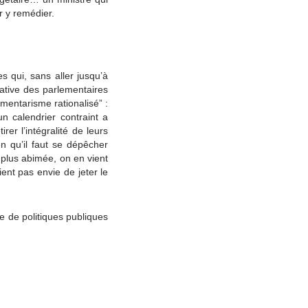
r y remédier.
s qui, sans aller jusqu’à
iative des parlementaires
ementarisme rationalisé” :
un calendrier contraint a
er l’intégralité de leurs
n qu’il faut se dépêcher
 plus abimée, on en vient
ent pas envie de jeter le
e de politiques publiques