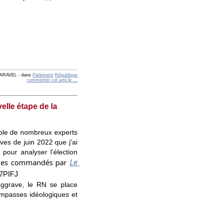
 FARAVEL
-
dans
Parlement
République
commenter cet article
…
elle étape de la
mble de nombreux experts 
ves de juin 2022 que j'ai 
 pour analyser l’élection 
Le 
ticles commandés par 
3z7PIFJ
aggrave, le RN se place 
impasses idéologiques et 