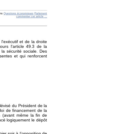
ns
Questions économiques
Parlement
commenter cet article
…
'exécutif et de la droite
urs l'article 49.3 de la
 la sécurité sociale. Des
sentes et qui renforcent
élévisé du Président de la
loi de financement de la
es (avant même la fin de
ncé logiquement le dépôt
er soir à l’opposition de