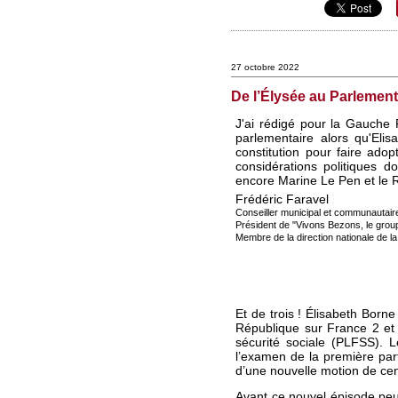
27 octobre 2022
De l’Élysée au Parlement
J'ai rédigé pour la Gauche R
parlementaire alors qu'Elis
constitution pour faire adop
considérations politiques d
encore Marine Le Pen et le
Frédéric Faravel
Conseiller municipal et communautair
Président de "Vivons Bezons, le grou
Membre de la direction nationale de l
Et de trois ! Élisabeth Borne
République sur France 2 et 
sécurité sociale (PLFSS). L
l’examen de la première par
d’une nouvelle motion de cen
Avant ce nouvel épisode peu 