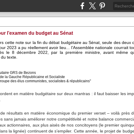
ur l’examen du budget au Sénat
ours cette note sur la fin du débat budgétaire au Sénat, seule des deux
pour 2023 a pu réellement avoir lieu... l'Assemblée nationale courrait to
s le 8 décembre 2022, par la première ministre, avant même qu
 du texte.
autaire GRS de Bezons
 de la Gauche Républicaine et Socialiste
roupe des élus communistes, socialistes & républicains"
ordent en matière budgétaire sur deux mantras : il faut baisser les impô
…
 de résultats en matière économique du premier verset – voilà près d
és sans jamais améliorer notre compétitivité et notre balance commerci
 aux actionnaires, aux plus aisés de nos concitoyens (le premier quin
ns la lignée) continuent de s’empiler. Cette année, le projet de budg