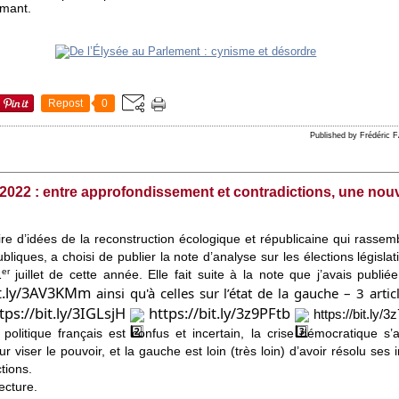
imant.
Repost
0
Published by Frédéric
e 2022 : entre approfondissement et contradictions, une nouv
oire d’idées de la reconstruction écologique et républicaine qui rasse
bliques, a choisi de publier la note d’analyse sur les élections législati
er
1
juillet de cette année. Elle fait suite à la note que j’avais publiée
it.ly/3AV3KMm
 ainsi qu'à celles sur l’état de la gauche – 3 ar
tps://bit.ly/3IGLsjH
https://bit.ly/3z9PFtb
https://bit.ly/
olitique français est confus et incertain, la crise démocratique s’
iser le pouvoir, et la gauche est loin (très loin) d’avoir résolu ses 
tions.
ecture.