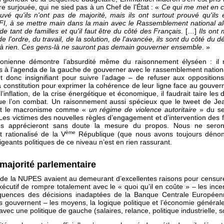
re surjouée, qui ne sied pas à un Chef de l’État : «
Ce qui me met en co
ouvé qu'ils n'ont pas de majorité, mais ils ont surtout prouvé qu'ils ét
FI, à se mettre main dans la main avec le Rassemblement national alor
 de tant de familles et qu'il faut être du côté des Français.
[…]
Ils ont
e l'ordre, du travail, de la solution, de l'avancée, ils sont du côté du 
a à rien. Ces gens-là ne sauront pas demain gouverner ensemble
. »
ronienne démontre l’absurdité même du raisonnement élyséen : il 
s à l’agenda de la gauche de gouverner avec le rassemblement nationa
et donc insignifiant pour suivre l’adage – de refuser aux opposition
a constitution pour exprimer la cohérence de leur ligne face au gouver
’inflation, de la crise énergétique et économique, il faudrait taire les
que l’on combat. Un raisonnement aussi spécieux que le tweet de Je
sant le macronisme comme «
un régime de violence autoritaire
» du seu
 Les victimes des nouvelles règles d’engagement et d’intervention des f
ns apprécieront sans doute la mesure du propos. Nous ne seron
ème
t rationalisé de la V
République (que nous avons toujours dénonc
rigeants politiques de ce niveau n’est en rien rassurant.
 majorité parlementaire
de la NUPES avaient au demeurant d’excellentes raisons pour censure
écutif de rompre totalement avec le « quoi qu’il en coûte » – les incert
quences des décisions inadaptées de la Banque Centrale Européen
s gouvernent – les moyens, la logique politique et l’économie généra
avec une politique de gauche (salaires, relance, politique industrielle, s