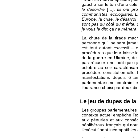
gauche sur le ton d’une colè
le désordre
[…].
Ils ont pr
communistes, écologistes, L
Europe, la crise, le désarroi
sont pas du côté du mérite, d
je vous le dis: ça ne mèner
La chute de la tirade mac
personne qu’il ne sera jamai
est tout autant excessif – 
procédures que leur laisse l
de la guerre en Ukraine, de l
pas récuser une politique 
octobre au soir caractéri
procédure constitutionnelle.
manifestations depuis 6 a
parlementarisme contraint e
l’outrance choisi par deux di
Le jeu de dupes de la
Les groupes parlementaires 
contexte actuel empêche l’ex
aux pénuries et aux consé
néolibéraux français qui nou
l’exécutif sont incompatibles 