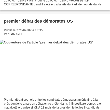
16.06.07 | 13h42 • Mis à jour le 16.06.07 | 13h45 WASHINGTON
CORRESPONDANTE uand il a été élu à la tête du Parti démocrate du New
Hampshire, en mars, Ray Buckley croyait disposer d'un...
premier débat des démorates US
Publié le 27/04/2007 à 13:35
Par
FARAVEL
Premier débat courtois entre les candidats démocrates américains à la
présidentielle amais un débat entre prétendants à l'investiture démocrate
n'avait été organisé si tôt. A 18 mois de la présidentielle, les 8 candidats