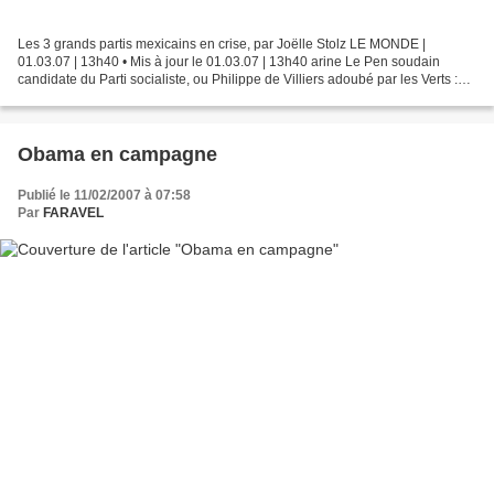
Les 3 grands partis mexicains en crise, par Joëlle Stolz LE MONDE |
01.03.07 | 13h40 • Mis à jour le 01.03.07 | 13h40 arine Le Pen soudain
candidate du Parti socialiste, ou Philippe de Villiers adoubé par les Verts :
voilà des acrobaties politiques impensables...
Obama en campagne
Publié le 11/02/2007 à 07:58
Par
FARAVEL