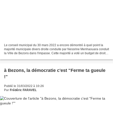
Le conseil municipal du 30 mars 2022 a encore démontré à quel point la
majorité municipale divers droite conduite par Nessrine Menhaouara conduit
la Ville de Bezons dans l'impasse. Cette majorité a voté un budget de droite
et elle a pour le reste opposé...
à Bezons, la démocratie c'est "Ferme ta gueule
!"
Publié le 31/03/2022 à 10:26
Par
Frédéric FARAVEL