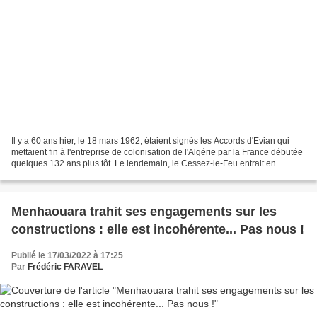
Il y a 60 ans hier, le 18 mars 1962, étaient signés les Accords d'Evian qui
mettaient fin à l'entreprise de colonisation de l'Algérie par la France débutée
quelques 132 ans plus tôt. Le lendemain, le Cessez-le-Feu entrait en
vigueur. J'ai participé comme...
Menhaouara trahit ses engagements sur les
constructions : elle est incohérente... Pas nous !
Publié le 17/03/2022 à 17:25
Par
Frédéric FARAVEL