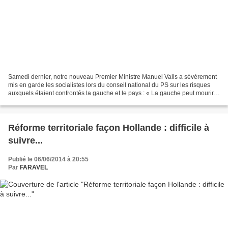
Samedi dernier, notre nouveau Premier Ministre Manuel Valls a sévèrement
mis en garde les socialistes lors du conseil national du PS sur les risques
auxquels étaient confrontés la gauche et le pays : « La gauche peut mourir »
, « Elle n'a jamais été aussi...
Réforme territoriale façon Hollande : difficile à
suivre...
Publié le 06/06/2014 à 20:55
Par
FARAVEL