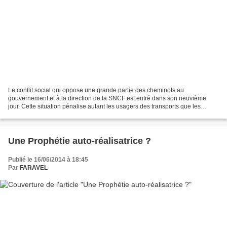
Le conflit social qui oppose une grande partie des cheminots au
gouvernement et à la direction de la SNCF est entré dans son neuvième
jour. Cette situation pénalise autant les usagers des transports que les
cheminots eux-mêmes au regard des journées non...
Une Prophétie auto-réalisatrice ?
Publié le 16/06/2014 à 18:45
Par
FARAVEL