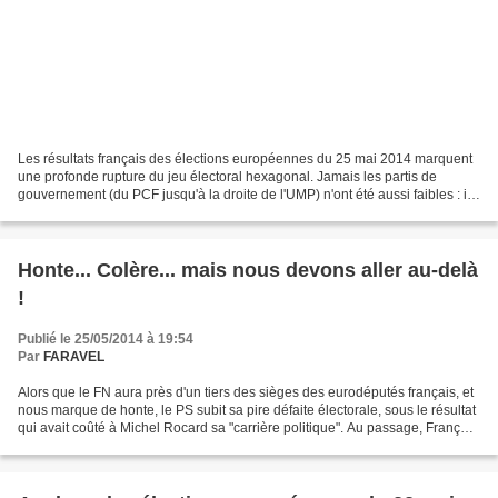
Les résultats français des élections européennes du 25 mai 2014 marquent
une profonde rupture du jeu électoral hexagonal. Jamais les partis de
gouvernement (du PCF jusqu'à la droite de l'UMP) n'ont été aussi faibles : ils
ne rassemblent que 69,1% des...
Honte... Colère... mais nous devons aller au-delà
!
Publié le 25/05/2014 à 19:54
Par
FARAVEL
Alors que le FN aura près d'un tiers des sièges des eurodéputés français, et
nous marque de honte, le PS subit sa pire défaite électorale, sous le résultat
qui avait coûté à Michel Rocard sa "carrière politique". Au passage, François
Hollande risque de...