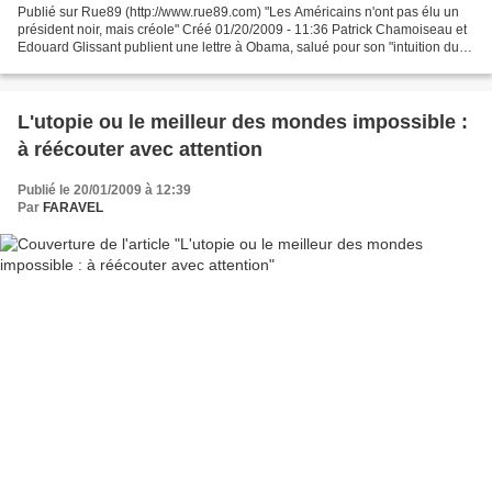
Publié sur Rue89 (http://www.rue89.com) "Les Américains n'ont pas élu un
président noir, mais créole" Créé 01/20/2009 - 11:36 Patrick Chamoiseau et
Edouard Glissant publient une lettre à Obama, salué pour son "intuition du
monde" et son identité métisse....
L'utopie ou le meilleur des mondes impossible :
à réécouter avec attention
Publié le 20/01/2009 à 12:39
Par
FARAVEL