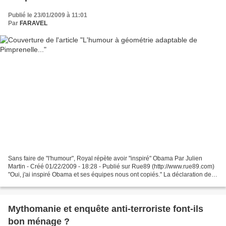
Publié le 23/01/2009 à 11:01
Par
FARAVEL
Sans faire de "l'humour", Royal répète avoir "inspiré" Obama Par Julien
Martin - Créé 01/22/2009 - 18:28 - Publié sur Rue89 (http://www.rue89.com)
"Oui, j'ai inspiré Obama et ses équipes nous ont copiés." La déclaration de
Ségolène Royal parue dans Le...
Mythomanie et enquête anti-terroriste font-ils
bon ménage ?