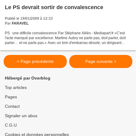
Le PS devrait sortir de convalescence
Publié le 19/01/2009 à 12:33
Par
FARAVEL
PS : une difficile convalescence Par Stéphane Alliès - Mediapart.fr «C'est
l'acte manqué par excellence: Martine Aubry ne parle pas, doit parler, doit
parler… et ne parle pas.» Avec un brin d'embarras désolé, un dirigeant
socialiste préfère sourire du...
< Page précédente
Page suivante >
Hébergé par Overblog
Top articles
Pages
Contact
Signaler un abus
C.G.U.
Cookies et données personnelles