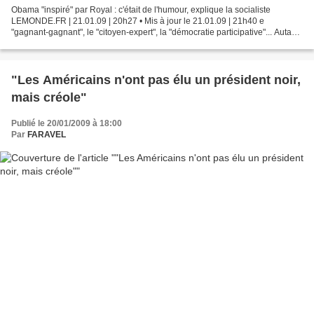
Obama "inspiré" par Royal : c'était de l'humour, explique la socialiste
LEMONDE.FR | 21.01.09 | 20h27 • Mis à jour le 21.01.09 | 21h40 e
"gagnant-gagnant", le "citoyen-expert", la "démocratie participative"... Autant
de concepts mis en avant par Ségolène...
"Les Américains n'ont pas élu un président noir,
mais créole"
Publié le 20/01/2009 à 18:00
Par
FARAVEL