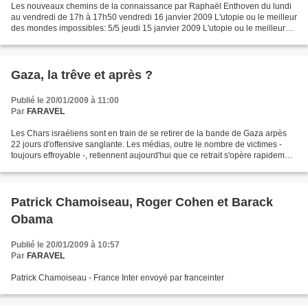
Les nouveaux chemins de la connaissance par Raphaël Enthoven du lundi
au vendredi de 17h à 17h50 vendredi 16 janvier 2009 L'utopie ou le meilleur
des mondes impossibles: 5/5 jeudi 15 janvier 2009 L'utopie ou le meilleur
des mondes impossibles: 4/5 mercredi...
Gaza, la trêve et après ?
Publié le 20/01/2009 à 11:00
Par
FARAVEL
Les Chars israéliens sont en train de se retirer de la bande de Gaza arpès
22 jours d'offensive sanglante. Les médias, outre le nombre de victimes -
toujours effroyable -, retiennent aujourd'hui que ce retrait s'opère rapidement
et dans le bon ordre afin...
Patrick Chamoiseau, Roger Cohen et Barack
Obama
Publié le 20/01/2009 à 10:57
Par
FARAVEL
Patrick Chamoiseau - France Inter envoyé par franceinter